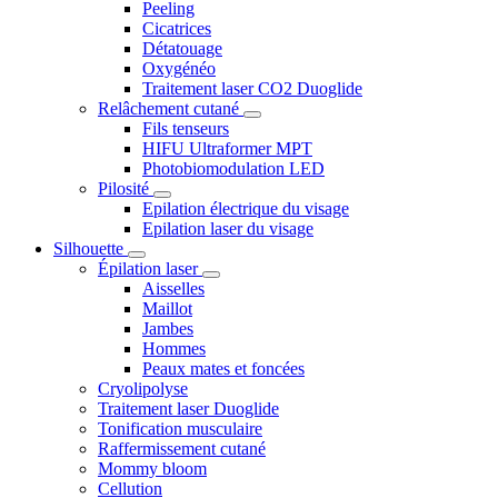
Peeling
Cicatrices
Détatouage
Oxygénéo
Traitement laser CO2 Duoglide
Relâchement cutané
Fils tenseurs
HIFU Ultraformer MPT
Photobiomodulation LED
Pilosité
Epilation électrique du visage
Epilation laser du visage
Silhouette
Épilation laser
Aisselles
Maillot
Jambes
Hommes
Peaux mates et foncées
Cryolipolyse
Traitement laser Duoglide
Tonification musculaire
Raffermissement cutané
Mommy bloom
Cellution