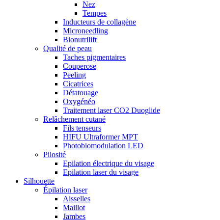
Nez
Tempes
Inducteurs de collagène
Microneedling
Bionutrilift
Qualité de peau
Taches pigmentaires
Couperose
Peeling
Cicatrices
Détatouage
Oxygénéo
Traitement laser CO2 Duoglide
Relâchement cutané
Fils tenseurs
HIFU Ultraformer MPT
Photobiomodulation LED
Pilosité
Epilation électrique du visage
Epilation laser du visage
Silhouette
Épilation laser
Aisselles
Maillot
Jambes