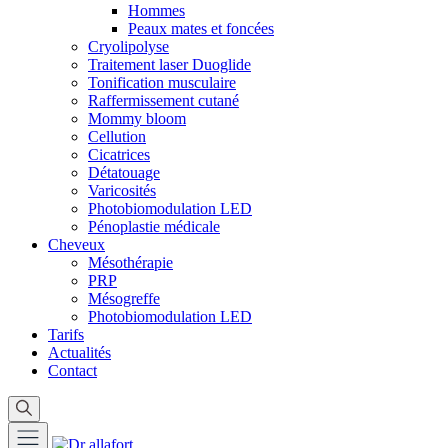
Hommes
Peaux mates et foncées
Cryolipolyse
Traitement laser Duoglide
Tonification musculaire
Raffermissement cutané
Mommy bloom
Cellution
Cicatrices
Détatouage
Varicosités
Photobiomodulation LED
Pénoplastie médicale
Cheveux
Mésothérapie
PRP
Mésogreffe
Photobiomodulation LED
Tarifs
Actualités
Contact