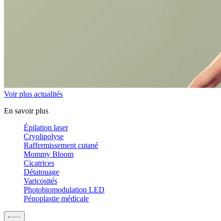
Voir plus actualités
En savoir plus
Épilation laser
Cryolipolyse
Raffermissement cutané
Mommy Bloom
Cicatrices
Détatouage
Varicosités
Photobiomodulation LED
Pénoplastie médicale