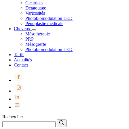
Cicatrices
Détatouage
Varicosités
Photobiomodulation LED
Pénoplastie médicale
Cheveux
Mésothérapie
PRP
Mésogreffe
Photobiomodulation LED
Tarifs
Actualités
Contact
Rechercher