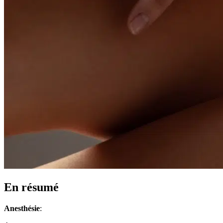
En résumé
Anesthésie
: