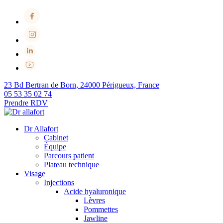
23 Bd Bertran de Born, 24000 Périgueux, France
05 53 35 02 74
Prendre RDV
Dr Allafort
Cabinet
Équipe
Parcours patient
Plateau technique
Visage
Injections
Acide hyaluronique
Lèvres
Pommettes
Jawline