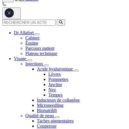
Dr Allafort
Cabinet
Équipe
Parcours patient
Plateau technique
Visage
Injections
Acide hyaluronique
Lèvres
Pommettes
Jawline
Nez
Tempes
Inducteurs de collagène
Microneedling
Bionutrilift
Qualité de peau
Taches pigmentaires
Couperose