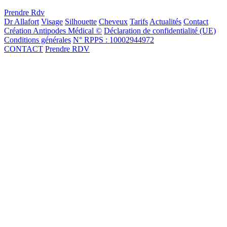
Prendre Rdv
Dr Allafort
Visage
Silhouette
Cheveux
Tarifs
Actualités
Contact
Création Antipodes Médical ©
Déclaration de confidentialité (UE)
Conditions générales
N° RPPS : 10002944972
CONTACT
Prendre RDV