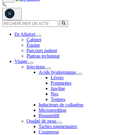
Dr Allafort
Cabinet
Équipe
Parcours patient
Plateau technique
Visage
Injections
Acide hyaluronique
Lèvres
Pommettes
Jawline
Nez
Tempes
Inducteurs de collagène
Microneedling
Bionutrilift
Qualité de peau
Taches pigmentaires
Couperose