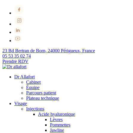
23 Bd Bertran de Born, 24000 Périgueux, France
05 53 35 02 74
Prendre RDV
Dr Allafort
Cabinet
Équipe
Parcours patient
Plateau technique
Visage
Injections
Acide hyaluronique
Lèvres
Pommettes
Jawline