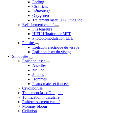
Peeling
Cicatrices
Détatouage
Oxygénéo
Traitement laser CO2 Duoglide
Relâchement cutané
Fils tenseurs
HIFU Ultraformer MPT
Photobiomodulation LED
Pilosité
Epilation électrique du visage
Epilation laser du visage
Silhouette
Épilation laser
Aisselles
Maillot
Jambes
Hommes
Peaux mates et foncées
Cryolipolyse
Traitement laser Duoglide
Tonification musculaire
Raffermissement cutané
Mommy bloom
Cellution