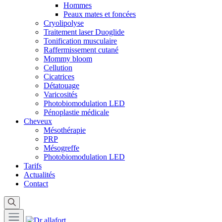
Hommes
Peaux mates et foncées
Cryolipolyse
Traitement laser Duoglide
Tonification musculaire
Raffermissement cutané
Mommy bloom
Cellution
Cicatrices
Détatouage
Varicosités
Photobiomodulation LED
Pénoplastie médicale
Cheveux
Mésothérapie
PRP
Mésogreffe
Photobiomodulation LED
Tarifs
Actualités
Contact