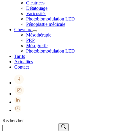
Cicatrices
Détatouage
Varicosités
Photobiomodulation LED
Pénoplastie médicale
Cheveux
Mésothérapie
PRP
Mésogreffe
Photobiomodulation LED
Tarifs
Actualités
Contact
Rechercher