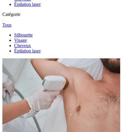
Épilation laser
Catégorie
Tous
Silhouette
Visage
Cheveux
Épilation laser