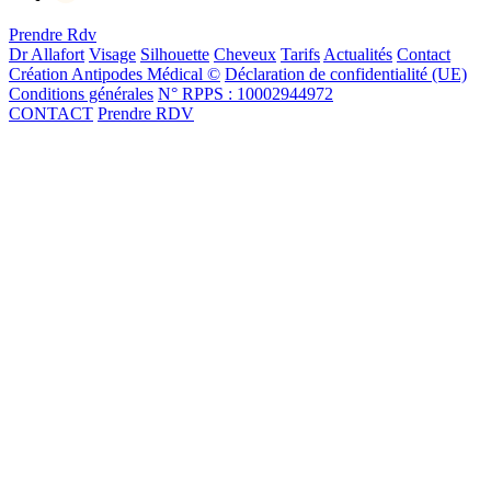
Prendre Rdv
Dr Allafort
Visage
Silhouette
Cheveux
Tarifs
Actualités
Contact
Création Antipodes Médical ©
Déclaration de confidentialité (UE)
Conditions générales
N° RPPS : 10002944972
CONTACT
Prendre RDV