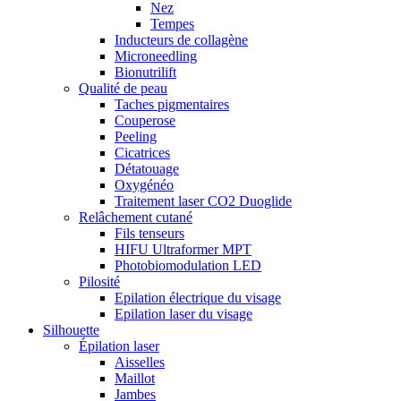
Nez
Tempes
Inducteurs de collagène
Microneedling
Bionutrilift
Qualité de peau
Taches pigmentaires
Couperose
Peeling
Cicatrices
Détatouage
Oxygénéo
Traitement laser CO2 Duoglide
Relâchement cutané
Fils tenseurs
HIFU Ultraformer MPT
Photobiomodulation LED
Pilosité
Epilation électrique du visage
Epilation laser du visage
Silhouette
Épilation laser
Aisselles
Maillot
Jambes